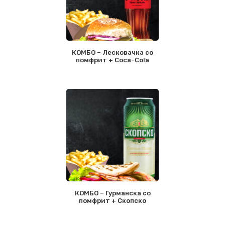
КОМБО – Лесковачка со
помфрит + Coca-Cola
КОМБО – Гурманска со
помфрит + Скопско