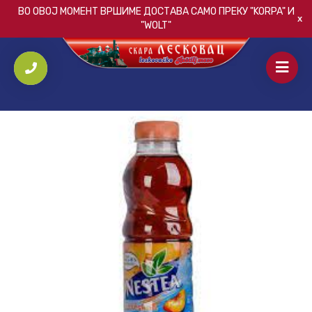
ВО ОВОЈ МОМЕНТ ВРШИМЕ ДОСТАВА САМО ПРЕКУ
"KORPA"
И
"WOLT"
ПОЧЕТНА
/
ПИЈАЛАЦИ
/
NESTEA ПРАСКА/ЛИМОН