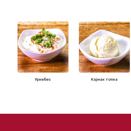
Урнебес
Кајмак топка