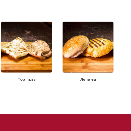
Тортиља
Лепиња