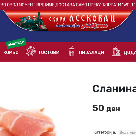
ВО ОВОЈ МОМЕНТ ВРШИМЕ ДОСТАВА САМО ПРЕКУ
"KORPA"
И
"WOLT"
ЗАШТЕДИ
КОМБО
ТОСТОВИ
ПИЈАЛАЦИ
ДОДА
Сланин
50
ден
Категорија:
Додатоц