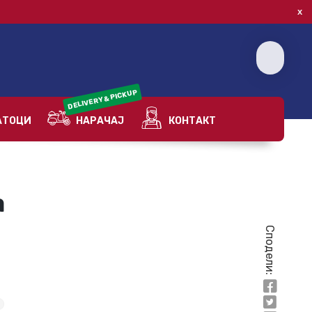
DELIVERY & PICKUP
ТОЦИ
НАРАЧАЈ
КОНТАКТ
а
Сподели:
и