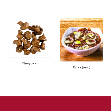
Печурки
Праз (лут)