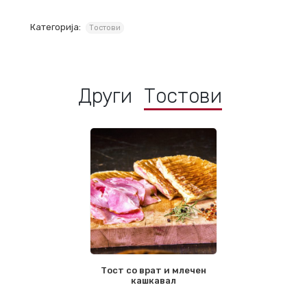
Категорија:
Тостови
Други
Тостови
Тост со врат и млечен
кашкавал