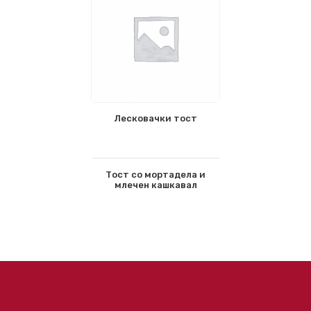
Лесковачки тост
Тост со мортадела и
млечен кашкавал