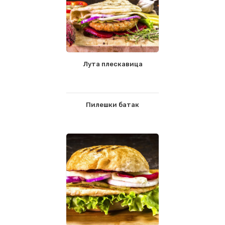
Лута плескавица
Пилешки батак