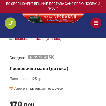
ВО ОВОЈ МОМЕНТ ВРШИМЕ ДОСТАВА САМО ПРЕКУ
"KORPA"
И
"WOLT"
ПОЧЕТНА
/
СЕНДВИЧИ
/
ЛЕСКОВАЧКА МАЛА (ДЕТСКА)
Сподели:
Лесковачка мала (детска)
Плескавица: 125 гр.
Алергени: глутен, лактоза, сусам
170
ден