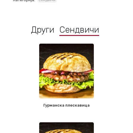
Сендвичи
Други
Сендвичи
Гурманска плескавица