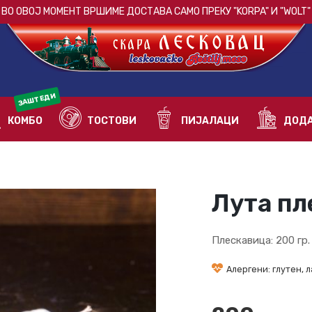
ВО ОВОЈ МОМЕНТ ВРШИМЕ ДОСТАВА САМО ПРЕКУ
"KORPA"
И
"WOLT"
ЗАШТЕДИ
КОМБО
ТОСТОВИ
ПИЈАЛАЦИ
ДОДА
Лута пл
Плескавица: 200 гр.
Алергени: глутен, л