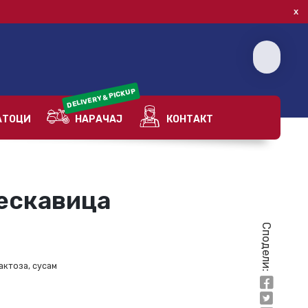
DELIVERY & PICKUP
ТОЦИ
НАРАЧАЈ
КОНТАКТ
ескавица
Сподели:
актоза, сусам