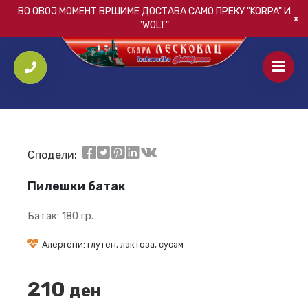
ВО ОВОЈ МОМЕНТ ВРШИМЕ ДОСТАВА САМО ПРЕКУ
"KORPA"
И
"WOLT"
ПОЧЕТНА
/
СЕНДВИЧИ
/
ПИЛЕШКИ БАТАК
Сподели:
Пилешки батак
Батак: 180 гр.
Алергени: глутен, лактоза, сусам
210
ден