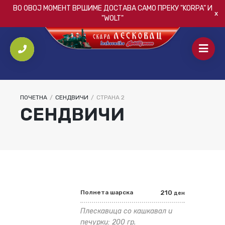
ВО ОВОЈ МОМЕНТ ВРШИМЕ ДОСТАВА САМО ПРЕКУ
"KORPA"
И
"WOLT"
ПОЧЕТНА
/
СЕНДВИЧИ
/
СТРАНА 2
СЕНДВИЧИ
Полнета шарска
210
ден
Плескавица со кашкавал и
печурки: 200 гр.