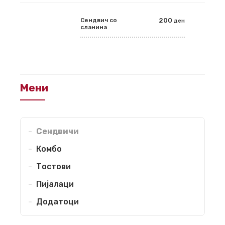
Сендвич со
200
ден
сланина
Мени
Сендвичи
Комбо
Тостови
Пијалаци
Додатоци